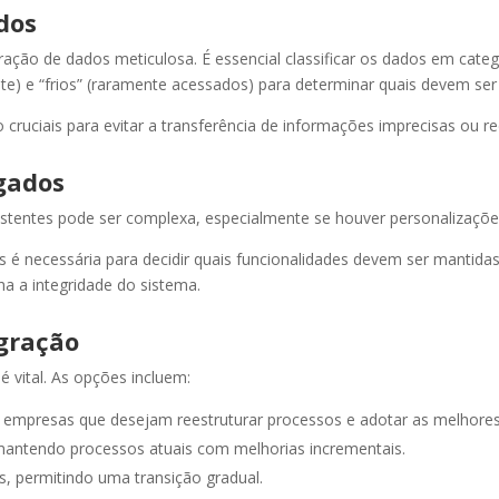
dos
ação de dados meticulosa. É essencial classificar os dados em cate
e) e “frios” (raramente acessados) para determinar quais devem ser
 cruciais para evitar a transferência de informações imprecisas ou 
gados
tentes pode ser complexa, especialmente se houver personalizaçõe
 é necessária para decidir quais funcionalidades devem ser mantid
a a integridade do sistema.​
igração
 vital. As opções incluem:
a empresas que desejam reestruturar processos e adotar as melhores 
mantendo processos atuais com melhorias incrementais.​
, permitindo uma transição gradual.