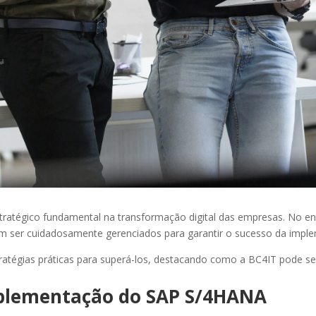
atégico fundamental na transformação digital das empresas. No ent
isam ser cuidadosamente gerenciados para garantir o sucesso da imp
tratégias práticas para superá-los, destacando como a BC4IT pode ser
mplementação do SAP S/4HANA